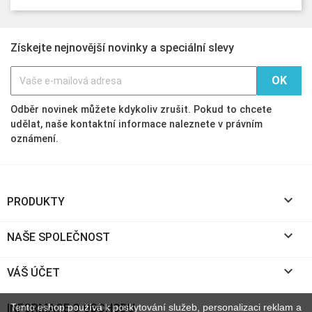
Získejte nejnovější novinky a speciální slevy
Odběr novinek můžete kdykoliv zrušit. Pokud to chcete
udělat, naše kontaktní informace naleznete v právním
oznámení.

PRODUKTY

NAŠE SPOLEČNOST

VÁŠ ÚČET
INFORMACE O OBCHODU
Tento eshop používá k poskytování služeb, personalizaci reklam a