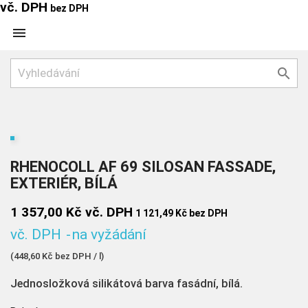
vč. DPH
bez DPH


RHENOCOLL AF 69 SILOSAN FASSADE,
EXTERIÉR, BÍLÁ
1 357,00 Kč
vč. DPH
1 121,49 Kč
bez DPH
vč. DPH
na vyžádání
(448,60 Kč bez DPH / l)
Jednosložková silikátová barva fasádní, bílá.