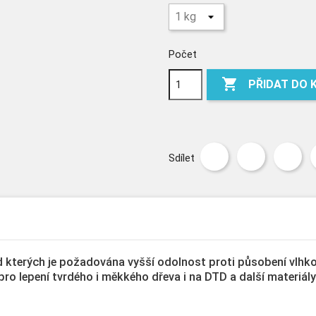
Počet

PŘIDAT DO 
Sdílet
 kterých je požadována vyšší odolnost proti působení vlhkos
 pro lepení tvrdého i měkkého dřeva i na DTD a další materiály