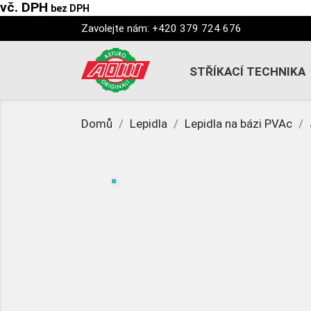
vč. DPH
bez DPH
Zavolejte nám:
+420 379 724 676
STŘÍKACÍ TECHNIKA
Domů
Lepidla
Lepidla na bázi PVAc