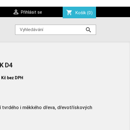

shopping_cart
Přihlásit se
Košík
(0)

K D4
 Kč
bez DPH
ní tvrdého i měkkého dřeva, dřevotřískových